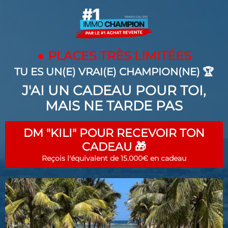
●
PLACES TRÈS LIMITÉES
TU ES UN(E) VRAI(E) CHAMPION(NE) 🏆
J'AI UN CADEAU POUR TOI,
MAIS NE TARDE PAS
DM "KILI" POUR RECEVOIR TON
CADEAU 🎁
Reçois l'équivalent de 15.000€ en cadeau