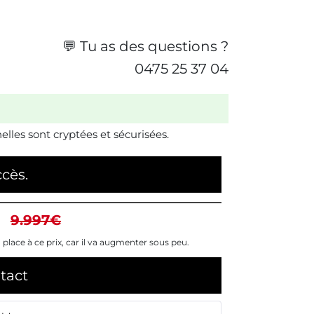
💬 Tu as des questions ?
0475 25 37 04
lles sont cryptées et sécurisées.
ccès.
9.997€
 place à ce prix, car il va augmenter sous peu.
tact